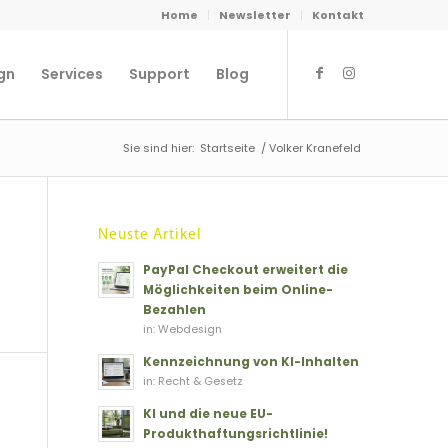
Home
Newsletter
Kontakt
gn
Services
Support
Blog
Sie sind hier:
Startseite
/
Volker Kranefeld
Neuste Artikel
PayPal Checkout erweitert die
Möglichkeiten beim Online-
Bezahlen
in:
Webdesign
Kennzeichnung von KI-Inhalten
in:
Recht & Gesetz
KI und die neue EU-
Produkthaftungsrichtlinie!