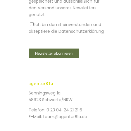
gespeichert und ausschließlich für
den Versand unseres Newsletters
genutzt.
Ich bin damit einverstanden und
akzeptiere die
Datenschutzerklärung
agenturB1a
Senningsweg 1a
58923 Schwerte/NRW
Telefon:
0 23 04. 24 21 21 6
E-Mail:
team@agenturB1a.de