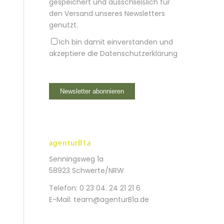
gespeichert und ausschließlich für
den Versand unseres Newsletters
genutzt.
Ich bin damit einverstanden und
akzeptiere die
Datenschutzerklärung
agenturB1a
Senningsweg 1a
58923 Schwerte/NRW
Telefon:
0 23 04. 24 21 21 6
E-Mail:
team@agenturB1a.de