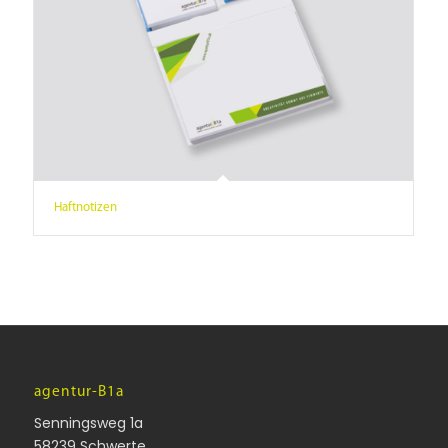
Haftnotizen
agentur-B1a
Senningsweg 1a
58239 Schwerte