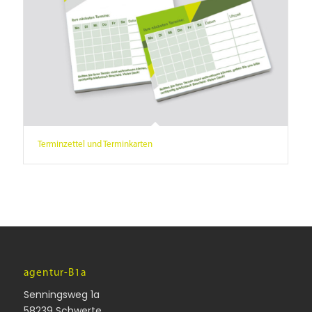
Terminzettel und Terminkarten
agentur-B1a
Senningsweg 1a
58239 Schwerte