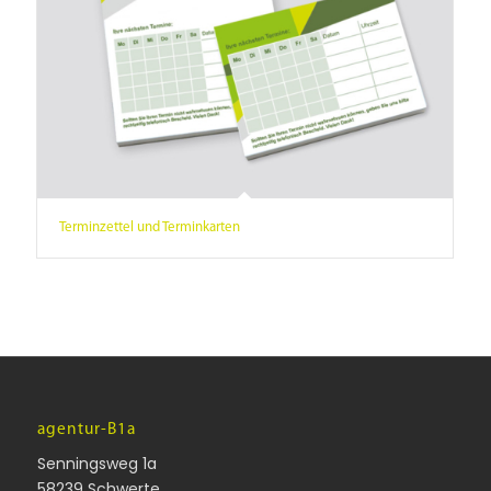
Terminzettel und Terminkarten
agentur-B1a
Senningsweg 1a
58239 Schwerte