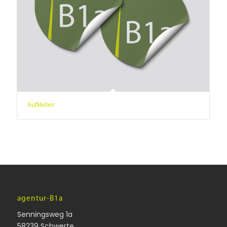
Aufkleber
agentur-B1a
Senningsweg 1a
58239 Schwerte